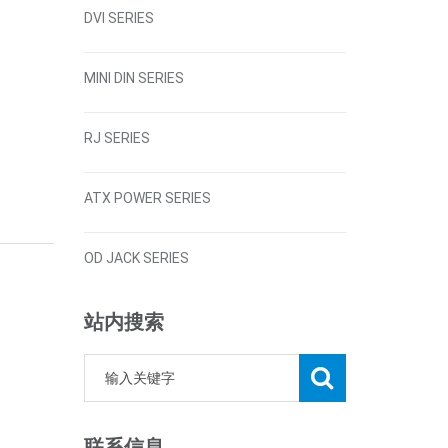
DVI SERIES
MINI DIN SERIES
RJ SERIES
ATX POWER SERIES
OD JACK SERIES
站内搜索
联系信息