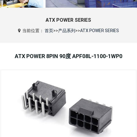
ATX POWER SERIES
当前位置：
首页
>>
产品系列
>>
ATX POWER SERIES
ATX POWER 8PIN 90度 APF08L-1100-1WP0