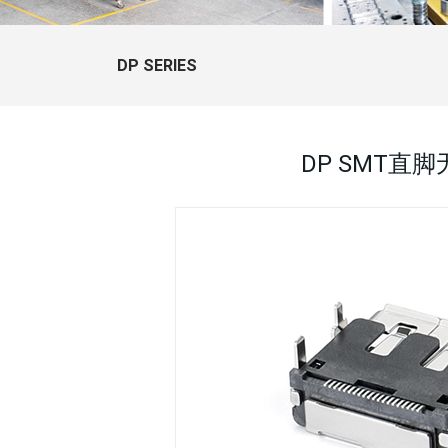
DP SERIES
DP SMT直脚无